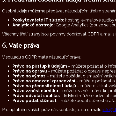
Osobní údaje můžeme předávat následujícím třetím straná
Poskytovatelé IT služeb:
hosting, e-mailové služby 
Analytické nástroje:
Google Analytics (pouze se so
Všechny třetí strany jsou povinny dodržovat GDPR a mají 
6. Vaše práva
V souladu s GDPR máte následující práva:
Právo na přístup k údajům
– můžete požádat o info
Právo na opravu
– můžete požádat o opravu nepřes
Právo na výmaz
– můžete požádat o smazání vašich 
Právo na omezení zpracování
– můžete požádat o 
Právo na přenositelnost údajů
– můžete získat vaš
Právo vznést námitku
– můžete vznést námitku pro
Právo odvolat souhlas
– kdykoli můžete odvolat so
Právo podat stížnost
– můžete podat stížnost u Úřa
Pro uplatnění vašich práv nás kontaktujte na e-mailu
info@d