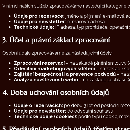
V rámci našich služeb zpracováváme následující kategorie 
Údaje pro rezervace:
jméno a příjmení, e-mailová ad
Údaje pro newsletter:
e-mailová adresa
Technické údaje:
IP adresa, typ prohlížeče, operační
3. Účel a právní základ zpracování
Osobní údaje zpracováváme za následujícími účely:
Zpracování rezervací
– na základě plnění smlouvy (č
Odesílání marketingových sdělení
– na základě sou
Zajištění bezpečnosti a prevence podvodů
– na z
Analýza návštěvnosti webu
– na základě souhlasu (č
4. Doba uchování osobních údajů
Údaje o rezervacích:
po dobu 3 let od poslední rez
Údaje pro newsletter:
do odvolání souhlasu
Technické údaje (cookies):
podle typu cookie, maxi
5. Předávání osobních údajů třetím str